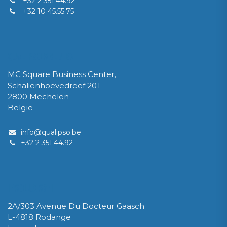
+32 2 351.44.92
+32 10 45.55.75
QUALIPSO SRL / BV
MC Square Business Center,
Schaliënhoevedreef 20T
2800 Mechelen
Belgïe
info@qualipso.be​
​+32 2 351.44.92
IPSOLUX Sàrl
2A/303 Avenue Du Docteur Gaasch
L-4818 Rodange