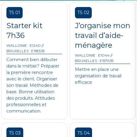
TS 01
TS 02
Starter kit
J’organise mon
7h36
travail d’aide-
ménagère
WALLONIE : E1240 //
BRUXELLES : E1183/B
WALLONIE : E1044 //
Comment bien débuter
BRUXELLES : E1579/B
dans le métier? Préparer
Mettre en place une
la première rencontre
organisation de travail
avec le client. Organiser
efficace
son travail. Méthodes de
base. Bonne utilisation
des produits. Attitudes
professionnelles et
communication.
TS 03
TS 04