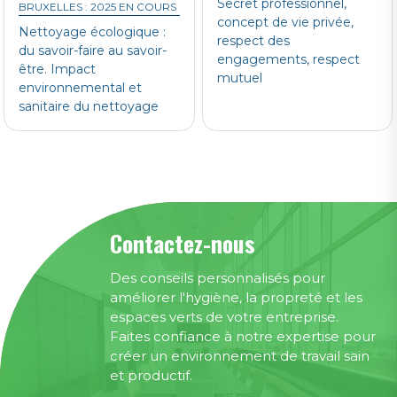
Secret professionnel,
BRUXELLES : 2025 EN COURS
concept de vie privée,
Nettoyage écologique :
respect des
du savoir-faire au savoir-
engagements, respect
être. Impact
mutuel
environnemental et
sanitaire du nettoyage
Contactez-nous
Des conseils personnalisés pour
améliorer l'hygiène, la propreté et les
espaces verts de votre entreprise.
Faites confiance à notre expertise pour
créer un environnement de travail sain
et productif.