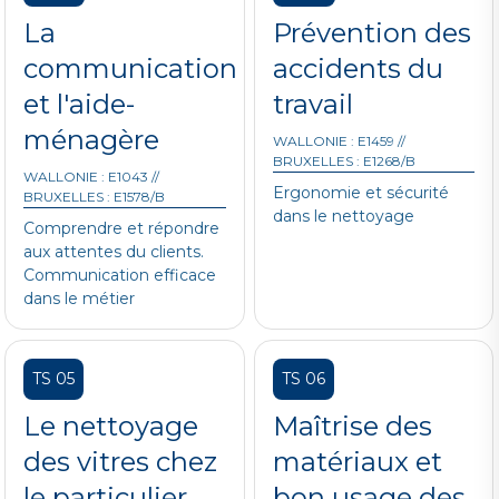
La
Prévention des
communication
accidents du
et l'aide-
travail
ménagère
WALLONIE : E1459 //
BRUXELLES : E1268/B
WALLONIE : E1043 //
Ergonomie et sécurité
BRUXELLES : E1578/B
dans le nettoyage
Comprendre et répondre
aux attentes du clients.
Communication efficace
dans le métier
TS 05
TS 06
Le nettoyage
Maîtrise des
des vitres chez
matériaux et
le particulier
bon usage des