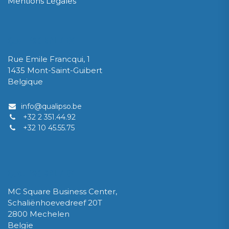
Mentions Légales
QUALIPSO SRL / BV
Rue Emile Francqui, 1
1435 Mont-Saint-Guibert
Belgique
info@qualipso.be
+32 2 351.44.92
+32 10 45.55.75
QUALIPSO SRL / BV
MC Square Business Center,
Schaliënhoevedreef 20T
2800 Mechelen
Belgïe