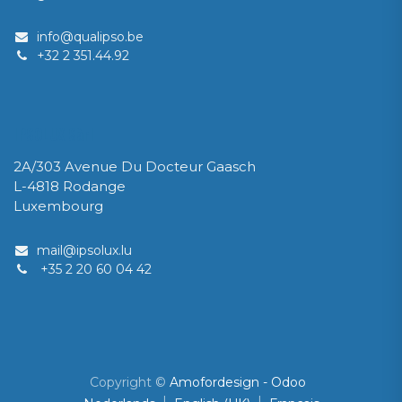
info@qualipso.be​
​+32 2 351.44.92
IPSOLUX Sàrl
2A/303 Avenue Du Docteur Gaasch
L-4818 Rodange
Luxembourg
mail@ipsolux.lu​
+35 2 20 60 04 42
Copyright ©
Amofordesign - Odoo
|
|