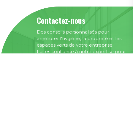
Contactez-nous
Des conseils personnalisés pour
améliorer l'hygiène, la propreté et les
espaces verts de votre entreprise.
Faites confiance à notre expertise pour
créer un environnement de travail sain
et productif.
CONTACTEZ-NOUS
Confidentialité