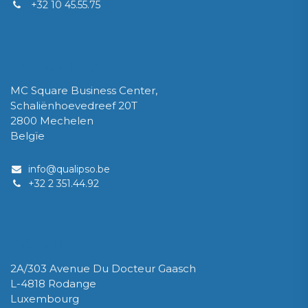
+32 10 45.55.75
QUALIPSO SRL / BV
MC Square Business Center,
Schaliënhoevedreef 20T
2800 Mechelen
Belgïe
info@qualipso.be
​+32 2 351.44.92
IPSOLUX Sàrl
2A/303 Avenue Du Docteur Gaasch
L-4818 Rodange
Luxembourg