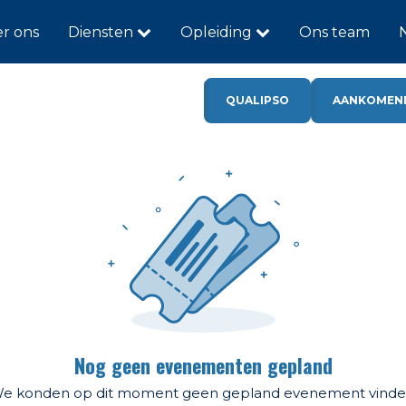
r ons
Diensten
Opleiding
Ons team
QUALIPSO
AANKOMEN
Nog geen evenementen gepland
e konden op dit moment geen gepland evenement vinde